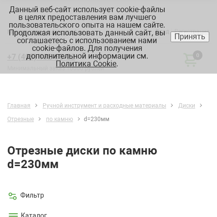
Данный веб-сайт использует cookie-файлы
в целях предоставления вам лучшего
пользовательского опыта на нашем сайте.
Продолжая использовать данный сайт, вы
Вход
Регистрация
Москва:
склад, офис, график
Принять
соглашаетесь с использованием нами
cookie-файлов. Для получения
дополнительной информации см.
+7 (495) 182-88-22
0
Политика Cookie
.
Минимальный заказ 10000 рублей
Главная
Ручной инструмент и расходные материалы
Диски
Отрезные
по камню
d=230мм
Отрезные диски по камню
d=230мм
Фильтр
Каталог