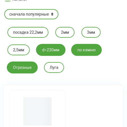
посадка 22,2мм
2мм
3мм
2,5мм
d=230мм
по камню
Отрезные
Луга