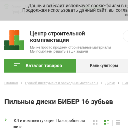
Данный веб-сайт использует cookie-файлы в 
Офис: г. Москва, ул. Складочная д. 3, стр. 7
Схема проезда
Продолжая использовать данный сайт, вы согла
График работы ПН-ПТ с 9.00 до 18.00
и
Центр строительной
комплектации
Мы не просто продаем строительные материалы
Мы помогаем решать ваши задачи
Каталог товаров
Калькуляторы
Главная
Ручной инструмент и расходные материалы
Диски
БИ
Пильные диски БИБЕР 16 зубьев
ГКЛ и комплектующие. Пазогребневая
плита.