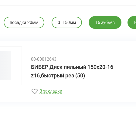
посадка 20мм
d=150мм
16 зубьев
00-00012643
БИБЕР Диск пильный 150х20-16
z16,быстрый рез (50)
В закладки