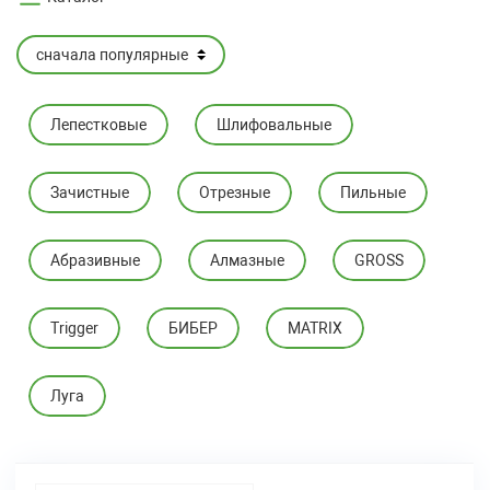
Лепестковые
Шлифовальные
Зачистные
Отрезные
Пильные
Абразивные
Алмазные
GROSS
Trigger
БИБЕР
MATRIX
Луга