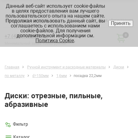
Данный веб-сайт использует cookie-файлы
в целях предоставления вам лучшего
пользовательского опыта на нашем сайте.
Продолжая использовать данный сайт, вы
Вход
Регистрация
Москва:
склад, офис, график
Принять
соглашаетесь с использованием нами
cookie-файлов. Для получения
дополнительной информации см.
+7 (495) 182-88-22
0
Политика Cookie
.
Минимальный заказ 10000 рублей
Главная
Ручной инструмент и расходные материалы
Диски
по металлу
d=150мм
1,6мм
посадка 22,2мм
Диски: отрезные, пильные,
абразивные
Фильтр
Каталог