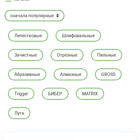
Лепестковые
Шлифовальные
Зачистные
Отрезные
Пильные
Абразивные
Алмазные
GROSS
Trigger
БИБЕР
MATRIX
Луга