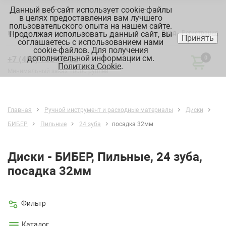
Данный веб-сайт использует cookie-файлы
в целях предоставления вам лучшего
пользовательского опыта на нашем сайте.
Продолжая использовать данный сайт, вы
Вход
Регистрация
Москва:
склад, офис, график
Принять
соглашаетесь с использованием нами
cookie-файлов. Для получения
дополнительной информации см.
+7 (495) 182-88-22
0
Политика Cookie
.
Минимальный заказ 10000 рублей
Главная
Ручной инструмент и расходные материалы
Диски
БИБЕР
Пильные
24 зуба
посадка 32мм
Диски - БИБЕР, Пильные, 24 зуба,
посадка 32мм
Фильтр
Каталог