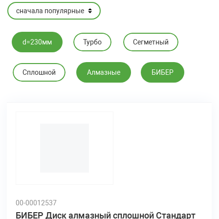
d=230мм
Турбо
Cегметный
Cплошной
Алмазные
БИБЕР
00-00012537
БИБЕР Диск алмазный сплошной Стандарт