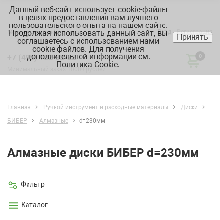
Данный веб-сайт использует cookie-файлы
в целях предоставления вам лучшего
пользовательского опыта на нашем сайте.
Продолжая использовать данный сайт, вы
Вход
Регистрация
Москва:
склад, офис, график
Принять
соглашаетесь с использованием нами
cookie-файлов. Для получения
дополнительной информации см.
+7 (495) 182-88-22
0
Политика Cookie
.
Минимальный заказ 10000 рублей
Главная
Ручной инструмент и расходные материалы
Диски
БИБЕР
Алмазные
d=230мм
Алмазные диски БИБЕР d=230мм
Фильтр
Каталог