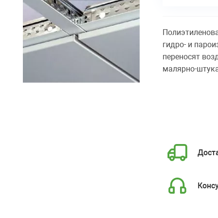
Полиэтиленова
гидро- и паро
переносят возд
малярно-штука
Доста
Конс