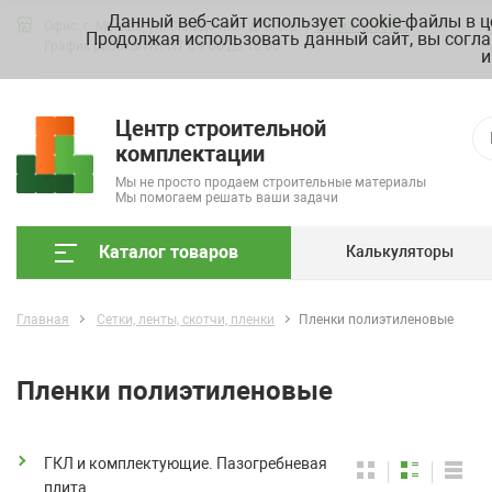
Данный веб-сайт использует cookie-файлы в 
Офис: г. Москва, ул. Складочная д. 3, стр. 7
Схема проезда
Продолжая использовать данный сайт, вы согла
График работы ПН-ПТ с 9.00 до 18.00
и
Центр строительной
комплектации
Мы не просто продаем строительные материалы
Мы помогаем решать ваши задачи
Каталог товаров
Калькуляторы
Главная
Сетки, ленты, скотчи, пленки
Пленки полиэтиленовые
Пленки полиэтиленовые
ГКЛ и комплектующие. Пазогребневая
плита.