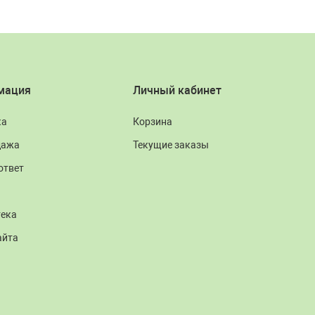
мация
Личный кабинет
ка
Корзина
дажа
Текущие заказы
ответ
тека
айта