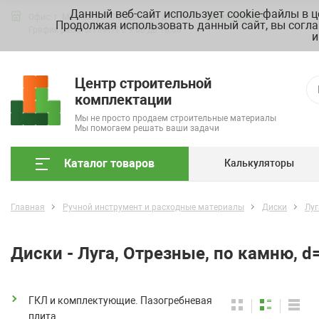
Данный веб-сайт использует cookie-файлы в 
Офис: г. Москва, ул. Складочная д. 3, стр. 7
Схема проезда
Продолжая использовать данный сайт, вы согла
График работы ПН-ПТ с 9.00 до 18.00
и
Центр строительной
комплектации
Мы не просто продаем строительные материалы
Мы помогаем решать ваши задачи
Каталог товаров
Калькуляторы
Главная
Ручной инструмент и расходные материалы
Диски
Луг
Диски - Луга, Отрезные, по камню, 
ГКЛ и комплектующие. Пазогребневая
плита.