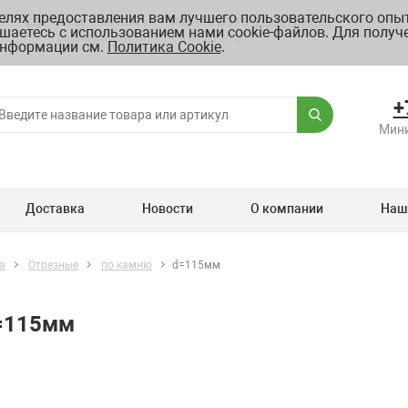
целях предоставления вам лучшего пользовательского опыт
Склад: г. Москва, ул. Полярная, д.39 Б
Схема проезда
шаетесь с использованием нами cookie-файлов. Для получ
График работы ПН-ПТ с 8.00 до 20.00
нформации см.
Политика Cookie
.
+
Мини
Доставка
Новости
О компании
Наш
а
Отрезные
по камню
d=115мм
d=115мм