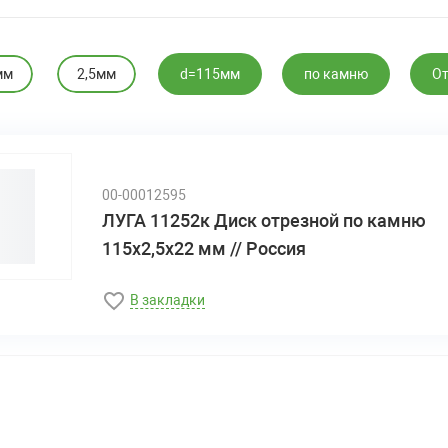
мм
2,5мм
d=115мм
по камню
О
00-00012595
ЛУГА 11252к Диск отрезной по камню
115х2,5х22 мм // Россия
В закладки