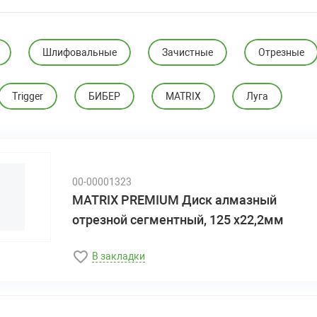
Шлифовальные
Зачистные
Отрезные
Trigger
БИБЕР
MATRIX
Луга
00-00001323
MATRIX PREMIUM Диск алмазный
отрезной сегментный, 125 х22,2мм
В закладки