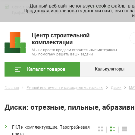
Данный веб-сайт использует cookie-файлы в 
Офис: г. Москва, ул. Складочная д. 3, стр. 7
Схема проезда
Продолжая использовать данный сайт, вы согла
График работы ПН-ПТ с 9.00 до 18.00
и
Центр строительной
комплектации
Мы не просто продаем строительные материалы
Мы помогаем решать ваши задачи
Каталог товаров
Калькуляторы
Главная
Ручной инструмент и расходные материалы
Диски
MA
Диски: отрезные, пильные, абразив
ГКЛ и комплектующие. Пазогребневая
плита.