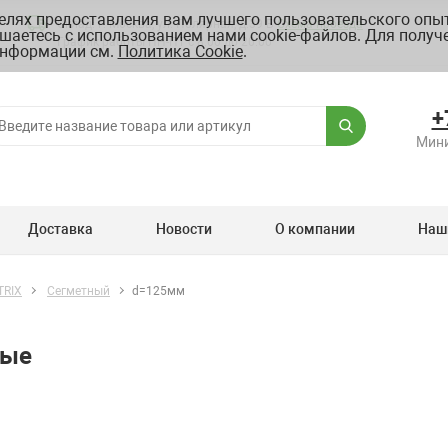
целях предоставления вам лучшего пользовательского опыт
Склад: г. Москва, ул. Полярная, д.39 Б
Схема проезда
шаетесь с использованием нами cookie-файлов. Для получ
График работы ПН-ПТ с 8.00 до 20.00
нформации см.
Политика Cookie
.
+
Мини
Доставка
Новости
О компании
Наш
TRIX
Cегметный
d=125мм
ные