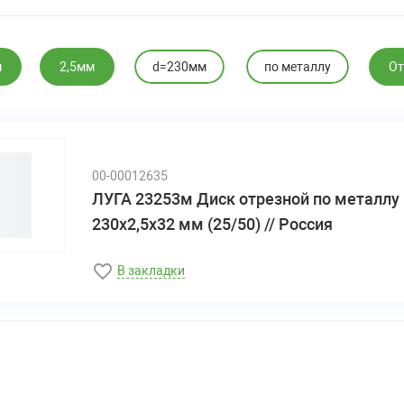
м
2,5мм
d=230мм
по металлу
От
00-00012635
ЛУГА 23253м Диск отрезной по металлу
230х2,5х32 мм (25/50) // Россия
В закладки