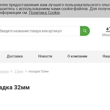
целях предоставления вам лучшего пользовательского опыт
Склад: г. Москва, ул. Полярная, д.39 Б
Схема проезда
шаетесь с использованием нами cookie-файлов. Для получ
График работы ПН-ПТ с 8.00 до 20.00
нформации см.
Политика Cookie
.
+
Мини
Доставка
Новости
О компании
Наш
резные
2,5мм
посадка 32мм
садка 32мм