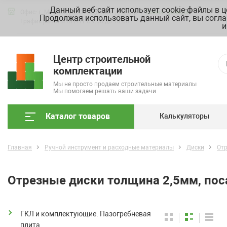
Данный веб-сайт использует cookie-файлы в 
Офис: г. Москва, ул. Складочная д. 3, стр. 7
Схема проезда
Продолжая использовать данный сайт, вы согла
График работы ПН-ПТ с 9.00 до 18.00
и
Центр строительной
комплектации
Мы не просто продаем строительные материалы
Мы помогаем решать ваши задачи
Каталог товаров
Калькуляторы
Главная
Ручной инструмент и расходные материалы
Диски
От
Отрезные диски толщина 2,5мм, по
ГКЛ и комплектующие. Пазогребневая
плита.