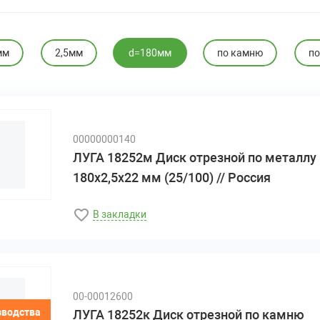
мм
2,5мм
d=180мм
по камню
по
00000000140
ЛУГА 18252м Диск отрезной по металлу
180х2,5х22 мм (25/100) // Россия
В закладки
00-00012600
зводства
ЛУГА 18252к Диск отрезной по камню