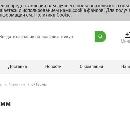
целях предоставления вам лучшего пользовательского опыт
Склад: г. Москва, ул. Полярная, д.39 Б
Схема проезда
шаетесь с использованием нами cookie-файлов. Для получ
График работы ПН-ПТ с 8.00 до 20.00
нформации см.
Политика Cookie
.
+
Мини
Доставка
Новости
О компании
Наш
а
Отрезные
d=180мм
0мм