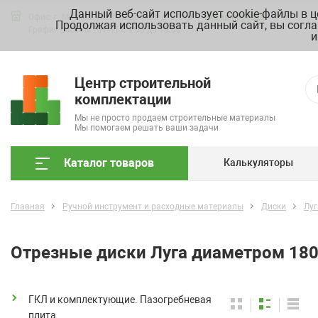
Данный веб-сайт использует cookie-файлы в 
Офис: г. Москва, ул. Складочная д. 3, стр. 7
Схема проезда
Продолжая использовать данный сайт, вы согла
График работы ПН-ПТ с 9.00 до 18.00
и
Центр строительной
комплектации
Мы не просто продаем строительные материалы
Мы помогаем решать ваши задачи
Каталог товаров
Калькуляторы
Главная
Ручной инструмент и расходные материалы
Диски
Луг
Отрезные диски Луга диаметром 18
ГКЛ и комплектующие. Пазогребневая
плита.