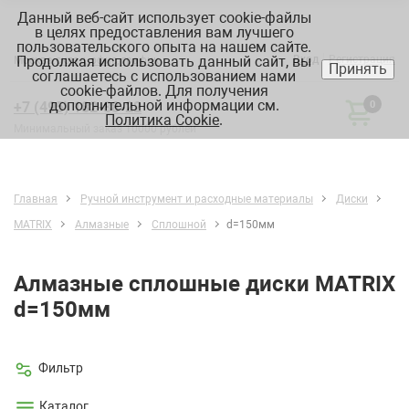
Данный веб-сайт использует cookie-файлы
в целях предоставления вам лучшего
пользовательского опыта на нашем сайте.
Продолжая использовать данный сайт, вы
Вход
Регистрация
Москва:
склад, офис, график
Принять
соглашаетесь с использованием нами
cookie-файлов. Для получения
дополнительной информации см.
+7 (495) 182-88-22
0
Политика Cookie
.
Минимальный заказ 10000 рублей
Главная
Ручной инструмент и расходные материалы
Диски
MATRIX
Алмазные
Cплошной
d=150мм
Алмазные сплошные диски MATRIX
d=150мм
Фильтр
Каталог