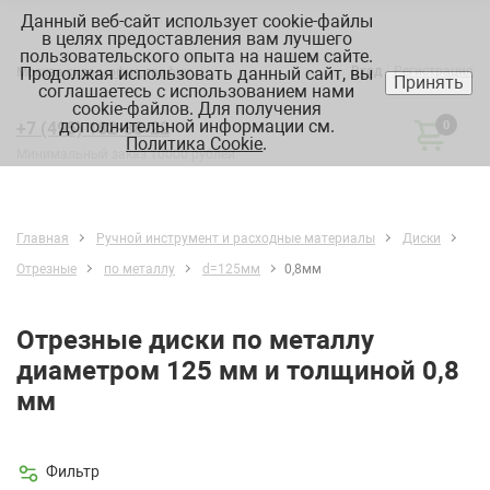
Данный веб-сайт использует cookie-файлы
в целях предоставления вам лучшего
пользовательского опыта на нашем сайте.
Продолжая использовать данный сайт, вы
Вход
Регистрация
Москва:
склад, офис, график
Принять
соглашаетесь с использованием нами
cookie-файлов. Для получения
дополнительной информации см.
+7 (495) 182-88-22
0
Политика Cookie
.
Минимальный заказ 10000 рублей
Главная
Ручной инструмент и расходные материалы
Диски
Отрезные
по металлу
d=125мм
0,8мм
Отрезные диски по металлу
диаметром 125 мм и толщиной 0,8
мм
Фильтр