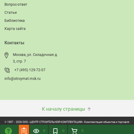
Вопрос-ответ
Статьи
Библиотека
Карта сайта
Контакты
Москва, ул. Складочная д.
3, стр. 7
+7 (495) 129-72-07
info@stroymat.msk.ru
К началу страницы
© 1997 – 2026 ООО «ЦЕНТР СТРОИТЕЛЬНОЙ КОМПЛЕКТАЦИИ» Комплектация объектов и торговля
строительно-отделочными материалами
0
0
0
ONVOLGA: Создание сайтов. Обслуживание и продвижение сайтов.