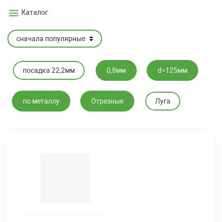
Каталог
посадка 22,2мм
0,8мм
d=125мм
по металлу
Отрезные
Луга