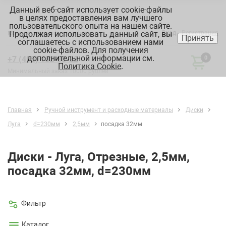
Данный веб-сайт использует cookie-файлы
в целях предоставления вам лучшего
пользовательского опыта на нашем сайте.
Продолжая использовать данный сайт, вы
Вход
Регистрация
Москва:
склад, офис, график
Принять
соглашаетесь с использованием нами
cookie-файлов. Для получения
дополнительной информации см.
+7 (495) 182-88-22
0
Политика Cookie
.
Минимальный заказ 10000 рублей
Главная
Ручной инструмент и расходные материалы
Диски
Луга
d=230мм
2,5мм
посадка 32мм
Диски - Луга, Отрезные, 2,5мм,
посадка 32мм, d=230мм
Фильтр
Каталог