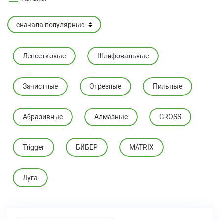
Лепестковые
Шлифовальные
Зачистные
Отрезные
Пильные
Абразивные
Алмазные
GROSS
Trigger
БИБЕР
MATRIX
Луга