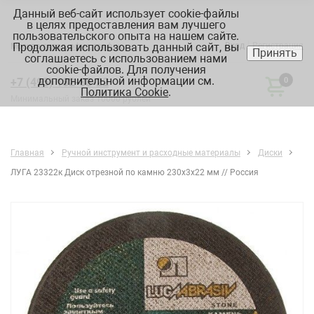
Данный веб-сайт использует cookie-файлы
в целях предоставления вам лучшего
пользовательского опыта на нашем сайте.
Продолжая использовать данный сайт, вы
Вход
Регистрация
Москва:
склад, офис, график
Принять
соглашаетесь с использованием нами
cookie-файлов. Для получения
дополнительной информации см.
+7 (495) 182-88-22
0
Политика Cookie
.
Минимальный заказ 10000 рублей
Главная
Ручной инструмент и расходные материалы
Диски
ЛУГА 23322к Диск отрезной по камню 230х3х22 мм // Россия