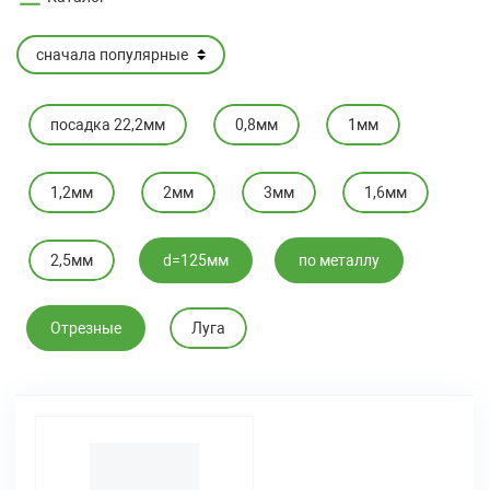
посадка 22,2мм
0,8мм
1мм
1,2мм
2мм
3мм
1,6мм
2,5мм
d=125мм
по металлу
Отрезные
Луга