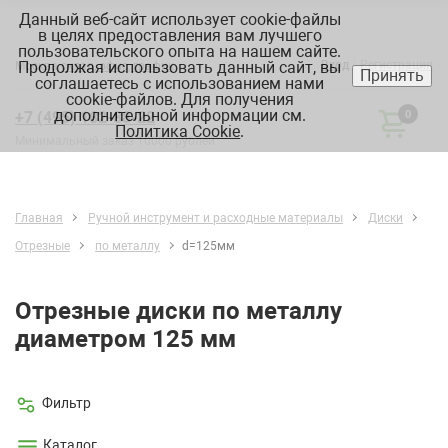
Данный веб-сайт использует cookie-файлы
в целях предоставления вам лучшего
пользовательского опыта на нашем сайте.
Продолжая использовать данный сайт, вы
Вход
Регистрация
Москва:
склад, офис, график
Принять
соглашаетесь с использованием нами
cookie-файлов. Для получения
дополнительной информации см.
+7 (495) 182-88-22
0
Политика Cookie
.
Минимальный заказ 10000 рублей
Главная
Ручной инструмент и расходные материалы
Диски
Отрезные
по металлу
d=125мм
Отрезные диски по металлу
диаметром 125 мм
Фильтр
Каталог