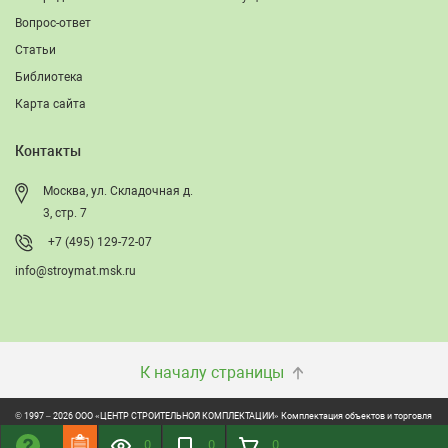
Вопрос-ответ
Статьи
Библиотека
Карта сайта
Контакты
Москва, ул. Складочная д.
3, стр. 7
+7 (495) 129-72-07
info@stroymat.msk.ru
К началу страницы
© 1997 – 2026 ООО «ЦЕНТР СТРОИТЕЛЬНОЙ КОМПЛЕКТАЦИИ» Комплектация объектов и торговля
строительно-отделочными материалами
0
0
0
ONVOLGA: Создание сайтов. Обслуживание и продвижение сайтов.