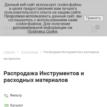
Данный веб-сайт использует cookie-файлы
в целях предоставления вам лучшего
пользовательского опыта на нашем сайте.
Продолжая использовать данный сайт, вы
Вход
Регистрация
Москва:
склад, офис, график
Принять
соглашаетесь с использованием нами
cookie-файлов. Для получения
дополнительной информации см.
+7 (495) 182-88-22
0
Политика Cookie
.
Минимальный заказ 10000 рублей
Главная
Распродажа
Распродажа Инструментов и расходных
материалов
Распродажа Инструментов и
расходных материалов
Фильтр
Каталог