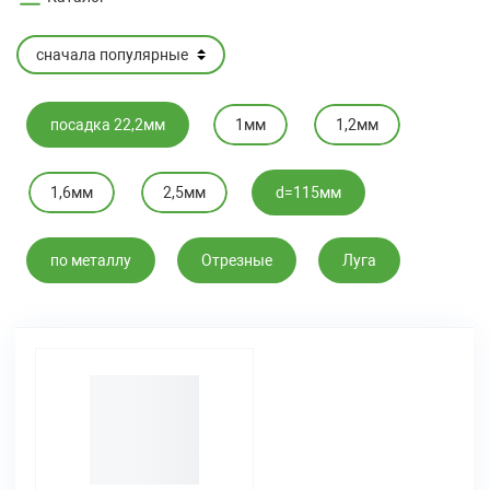
посадка 22,2мм
1мм
1,2мм
1,6мм
2,5мм
d=115мм
по металлу
Отрезные
Луга