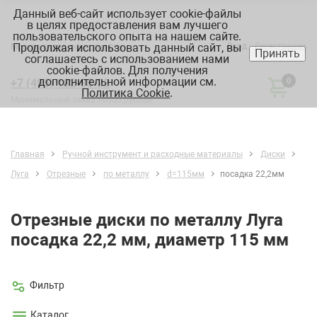
Данный веб-сайт использует cookie-файлы
в целях предоставления вам лучшего
пользовательского опыта на нашем сайте.
Продолжая использовать данный сайт, вы
Вход
Регистрация
Москва:
склад, офис, график
Принять
соглашаетесь с использованием нами
cookie-файлов. Для получения
дополнительной информации см.
+7 (495) 182-88-22
0
Политика Cookie
.
Минимальный заказ 10000 рублей
Главная
Ручной инструмент и расходные материалы
Диски
Луга
Отрезные
по металлу
d=115мм
посадка 22,2мм
Отрезные диски по металлу Луга
посадка 22,2 мм, диаметр 115 мм
Фильтр
Каталог