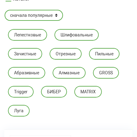
Лепестковые
Шлифовальные
Зачистные
Отрезные
Пильные
Абразивные
Алмазные
GROSS
Trigger
БИБЕР
MATRIX
Луга