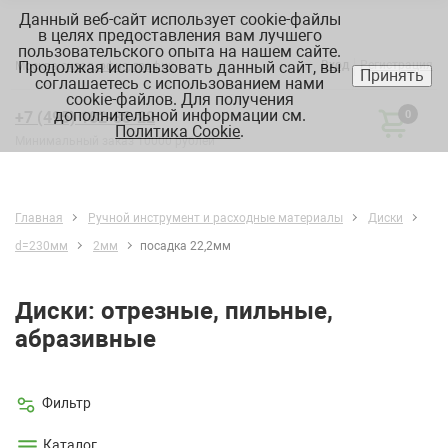
Данный веб-сайт использует cookie-файлы
в целях предоставления вам лучшего
пользовательского опыта на нашем сайте.
Продолжая использовать данный сайт, вы
Вход
Регистрация
Москва:
склад, офис, график
Принять
соглашаетесь с использованием нами
cookie-файлов. Для получения
дополнительной информации см.
+7 (495) 182-88-22
0
Политика Cookie
.
Минимальный заказ 10000 рублей
Главная
Ручной инструмент и расходные материалы
Диски
d=230мм
2мм
посадка 22,2мм
Диски: отрезные, пильные,
абразивные
Фильтр
Каталог