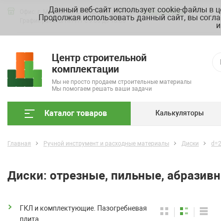
Данный веб-сайт использует cookie-файлы в 
Офис: г. Москва, ул. Складочная д. 3, стр. 7
Схема проезда
Продолжая использовать данный сайт, вы согла
График работы ПН-ПТ с 9.00 до 18.00
и
Центр строительной
комплектации
Мы не просто продаем строительные материалы
Мы помогаем решать ваши задачи
Каталог товаров
Калькуляторы
Главная
Ручной инструмент и расходные материалы
Диски
d=
Диски: отрезные, пильные, абразив
ГКЛ и комплектующие. Пазогребневая
плита.