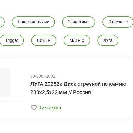
Шлифовальные
Зачистные
Отрезные
Trigger
БИБЕР
MATRIX
Луга
00-00012602
ЛУГА 20252к Диск отрезной по камню
200х2,5х22 мм // Россия
В закладки