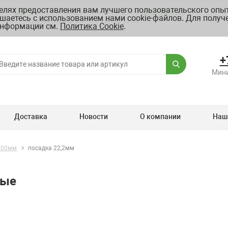
целях предоставления вам лучшего пользовательского опыт
Склад: г. Москва, ул. Полярная, д.39 Б
Схема проезда
шаетесь с использованием нами cookie-файлов. Для получ
График работы ПН-ПТ с 8.00 до 20.00
нформации см.
Политика Cookie
.
+
Мини
Доставка
Новости
О компании
Наш
200мм
посадка 22,2мм
ные