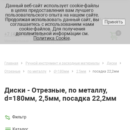
Данный веб-сайт использует cookie-файлы
в целях предоставления вам лучшего
пользовательского опыта на нашем сайте.
Продолжая использовать данный сайт, вы
Вход
Регистрация
Москва:
склад, офис, график
Принять
соглашаетесь с использованием нами
cookie-файлов. Для получения
дополнительной информации см.
+7 (495) 182-88-22
0
Политика Cookie
.
Минимальный заказ 10000 рублей
Главная
Ручной инструмент и расходные материалы
Диски
Отрезные
по металлу
d=180мм
2,5мм
посадка 22,2мм
Диски - Отрезные, по металлу,
d=180мм, 2,5мм, посадка 22,2мм
Фильтр
Каталог