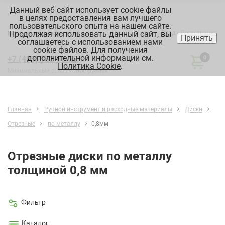
Данный веб-сайт использует cookie-файлы
в целях предоставления вам лучшего
пользовательского опыта на нашем сайте.
Продолжая использовать данный сайт, вы
Вход
Регистрация
Москва:
склад, офис, график
Принять
соглашаетесь с использованием нами
cookie-файлов. Для получения
дополнительной информации см.
+7 (495) 182-88-22
0
Политика Cookie
.
Минимальный заказ 10000 рублей
Главная
Ручной инструмент и расходные материалы
Диски
Отрезные
по металлу
0,8мм
Отрезные диски по металлу
толщиной 0,8 мм
Фильтр
Каталог