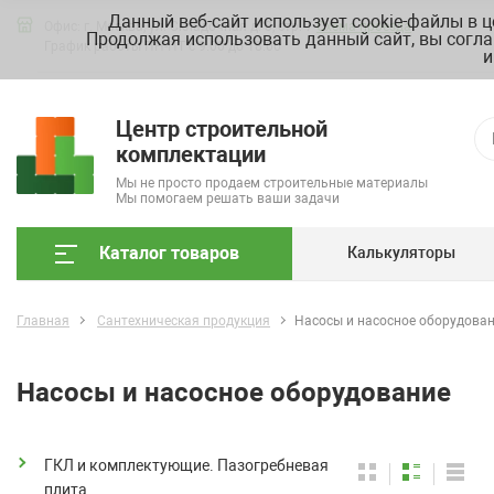
Данный веб-сайт использует cookie-файлы в 
Офис: г. Москва, ул. Складочная д. 3, стр. 7
Схема проезда
Продолжая использовать данный сайт, вы согла
График работы ПН-ПТ с 9.00 до 18.00
и
Центр строительной
комплектации
Мы не просто продаем строительные материалы
Мы помогаем решать ваши задачи
Каталог товаров
Калькуляторы
Главная
Сантехническая продукция
Насосы и насосное оборудова
Насосы и насосное оборудование
ГКЛ и комплектующие. Пазогребневая
плита.