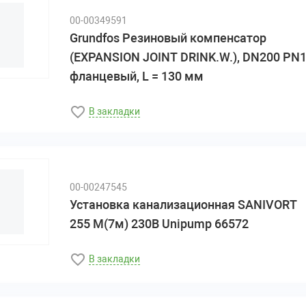
00-00349591
Grundfos Резиновый компенсатор
(EXPANSION JOINT DRINK.W.), DN200 PN1
фланцевый, L = 130 мм
В закладки
00-00247545
Установка канализационная SANIVORT
255 М(7м) 230В Unipump 66572
В закладки