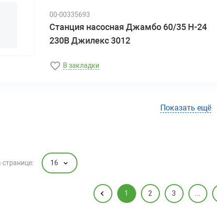
00-00335693
Станция насосная Джамбо 60/35 Н-24
230В Джилекс 3012
В закладки
Показать ещё
16
 странице:
1
2
3
...