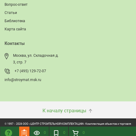
Вопрос-ответ
Статьи
Библиотека
Карта сайта
Контакты
Москва, ул. Складочная д.
3, стр. 7
+7 (495) 129-72-07
info@stroymat.msk.ru
К началу страницы
© 1997 – 2026 ООО «ЦЕНТР СТРОИТЕЛЬНОЙ КОМПЛЕКТАЦИИ» Комплектация объектов и торговля
строительно-отделочными материалами
0
0
0
ONVOLGA: Создание сайтов. Обслуживание и продвижение сайтов.