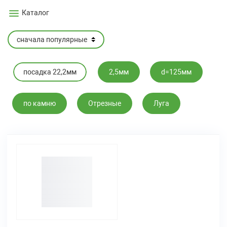
Каталог
посадка 22,2мм
2,5мм
d=125мм
по камню
Отрезные
Луга