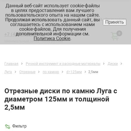
Данный веб-сайт использует cookie-файлы
в целях предоставления вам лучшего
пользовательского опыта на нашем сайте.
Продолжая использовать данный сайт, вы
Вход
Регистрация
Москва:
склад, офис, график
Принять
соглашаетесь с использованием нами
cookie-файлов. Для получения
дополнительной информации см.
+7 (495) 182-88-22
0
Политика Cookie
.
Минимальный заказ 10000 рублей
Главная
Ручной инструмент и расходные материалы
Диски
Луга
Отрезные
по камню
d=125мм
2,5мм
Отрезные диски по камню Луга с
диаметром 125мм и толщиной
2,5мм
Фильтр