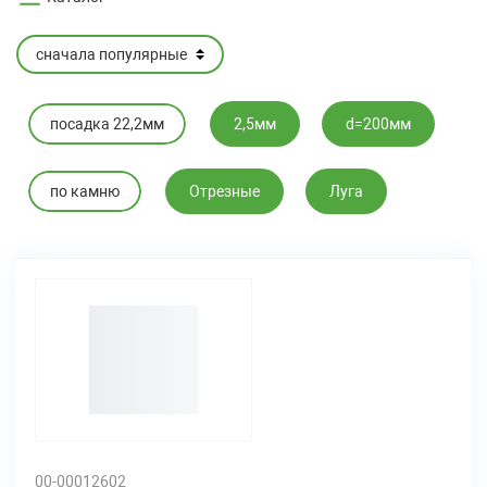
посадка 22,2мм
2,5мм
d=200мм
по камню
Отрезные
Луга
00-00012602