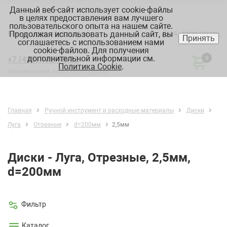
Данный веб-сайт использует cookie-файлы
в целях предоставления вам лучшего
пользовательского опыта на нашем сайте.
Продолжая использовать данный сайт, вы
Вход
Регистрация
Москва:
склад, офис, график
Принять
соглашаетесь с использованием нами
cookie-файлов. Для получения
дополнительной информации см.
+7 (495) 182-88-22
0
Политика Cookie
.
Минимальный заказ 10000 рублей
Главная
Ручной инструмент и расходные материалы
Диски
Луга
Отрезные
d=200мм
2,5мм
Диски - Луга, Отрезные, 2,5мм,
d=200мм
Фильтр
Каталог