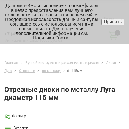
Данный веб-сайт использует cookie-файлы
в целях предоставления вам лучшего
пользовательского опыта на нашем сайте.
Продолжая использовать данный сайт, вы
Вход
Регистрация
Москва:
склад, офис, график
Принять
соглашаетесь с использованием нами
cookie-файлов. Для получения
дополнительной информации см.
+7 (495) 182-88-22
0
Политика Cookie
.
Минимальный заказ 10000 рублей
Главная
Ручной инструмент и расходные материалы
Диски
Луга
Отрезные
по металлу
d=115мм
Отрезные диски по металлу Луга
диаметр 115 мм
Фильтр
Каталог