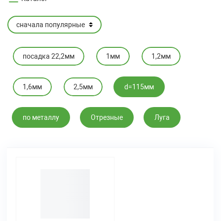
посадка 22,2мм
1мм
1,2мм
1,6мм
2,5мм
d=115мм
по металлу
Отрезные
Луга