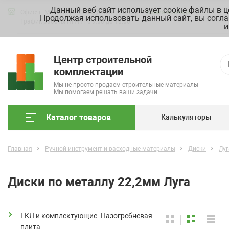
Данный веб-сайт использует cookie-файлы в 
Офис: г. Москва, ул. Складочная д. 3, стр. 7
Схема проезда
Продолжая использовать данный сайт, вы согла
График работы ПН-ПТ с 9.00 до 18.00
и
Центр строительной
комплектации
Мы не просто продаем строительные материалы
Мы помогаем решать ваши задачи
Каталог товаров
Калькуляторы
Главная
Ручной инструмент и расходные материалы
Диски
Луг
Диски по металлу 22,2мм Луга
ГКЛ и комплектующие. Пазогребневая
плита.