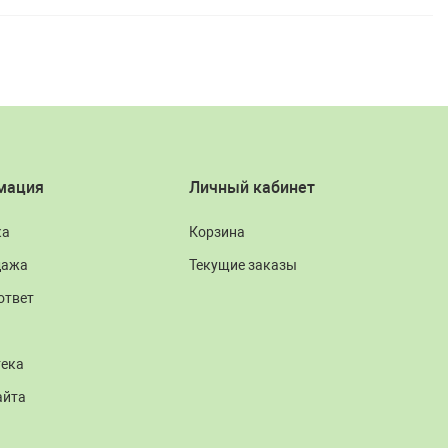
мация
Личный кабинет
ка
Корзина
дажа
Текущие заказы
ответ
тека
айта