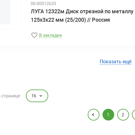
00-00012620
ЛУГА 12322м Диск отрезной по металлу
125х3х22 мм (25/200) // Россия
В закладки
Показать ещё
16
 странице:
1
2