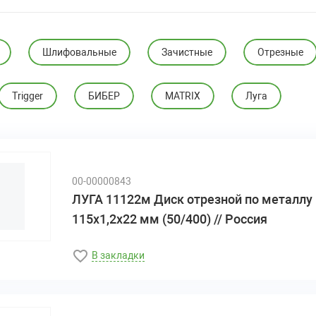
Шлифовальные
Зачистные
Отрезные
Trigger
БИБЕР
MATRIX
Луга
00-00000843
ЛУГА 11122м Диск отрезной по металлу
115х1,2х22 мм (50/400) // Россия
В закладки