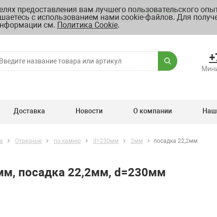
целях предоставления вам лучшего пользовательского опыт
Склад: г. Москва, ул. Полярная, д.39 Б
Схема проезда
шаетесь с использованием нами cookie-файлов. Для получ
График работы ПН-ПТ с 8.00 до 20.00
нформации см.
Политика Cookie
.
+
Мини
Доставка
Новости
О компании
Наш
а
Отрезные
по камню
d=230мм
2мм
посадка 22,2мм
2мм, посадка 22,2мм, d=230мм