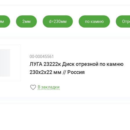
мм
2мм
d=230мм
по камню
Отр
00-00045561
ЛУГА 23222к Диск отрезной по камню
230х2х22 мм // Россия
В закладки