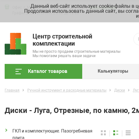
Данный веб-сайт использует cookie-файлы в 
Офис: г. Москва, ул. Складочная д. 3, стр. 7
Схема проезда
Продолжая использовать данный сайт, вы согла
График работы ПН-ПТ с 9.00 до 18.00
и
Центр строительной
комплектации
Мы не просто продаем строительные материалы
Мы помогаем решать ваши задачи
Каталог товаров
Калькуляторы
Главная
Ручной инструмент и расходные материалы
Диски
Луг
Диски - Луга, Отрезные, по камню, 
ГКЛ и комплектующие. Пазогребневая
плита.