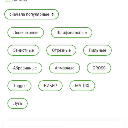
Лепестковые
Шлифовальные
Зачистные
Отрезные
Пильные
Абразивные
Алмазные
GROSS
Trigger
БИБЕР
MATRIX
Луга