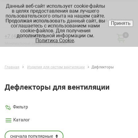
Данный веб-сайт использует cookie-файлы
в целях предоставления вам лучшего
пользовательского опыта на нашем сайте.
Продолжая использовать данный сайт, вы
Вход
Регистрация
Москва:
склад, офис, график
Принять
соглашаетесь с использованием нами
cookie-файлов. Для получения
дополнительной информации см.
+7 (495) 182-88-22
0
Политика Cookie
.
Минимальный заказ 10000 рублей
Главная
Изделия для систем вентиляции
Дефлекторы
Дефлекторы для вентиляции
Фильтр
Каталог