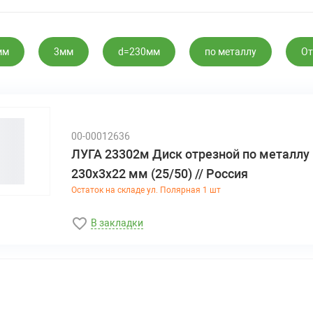
мм
3мм
d=230мм
по металлу
От
00-00012636
ЛУГА 23302м Диск отрезной по металлу
230х3х22 мм (25/50) // Россия
Остаток на складе ул. Полярная 1 шт
В закладки