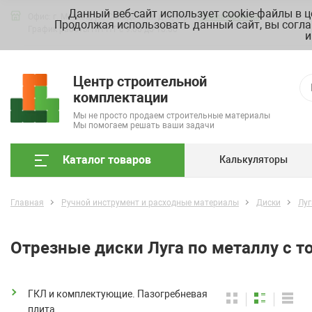
Данный веб-сайт использует cookie-файлы в 
Офис: г. Москва, ул. Складочная д. 3, стр. 7
Схема проезда
Продолжая использовать данный сайт, вы согла
График работы ПН-ПТ с 9.00 до 18.00
и
Центр строительной
комплектации
Мы не просто продаем строительные материалы
Мы помогаем решать ваши задачи
Каталог товаров
Калькуляторы
Главная
Ручной инструмент и расходные материалы
Диски
Луг
Отрезные диски Луга по металлу с 
ГКЛ и комплектующие. Пазогребневая
плита.