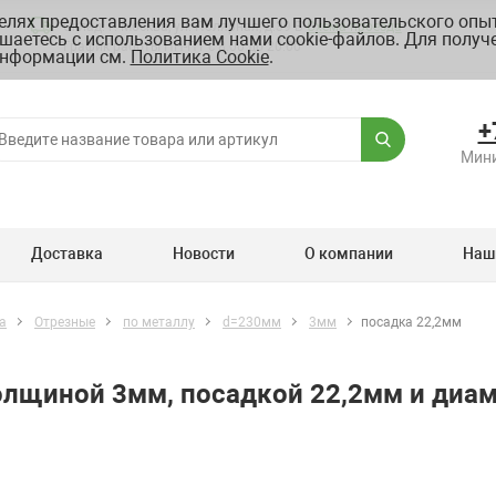
целях предоставления вам лучшего пользовательского опыт
Склад: г. Москва, ул. Полярная, д.39 Б
Схема проезда
шаетесь с использованием нами cookie-файлов. Для получ
График работы ПН-ПТ с 8.00 до 20.00
нформации см.
Политика Cookie
.
+
Мини
Доставка
Новости
О компании
Наш
а
Отрезные
по металлу
d=230мм
3мм
посадка 22,2мм
толщиной 3мм, посадкой 22,2мм и ди