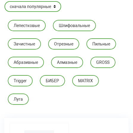
Лепестковые
Шлифовальные
Зачистные
Отрезные
Пильные
Абразивные
Алмазные
GROSS
Trigger
БИБЕР
MATRIX
Луга