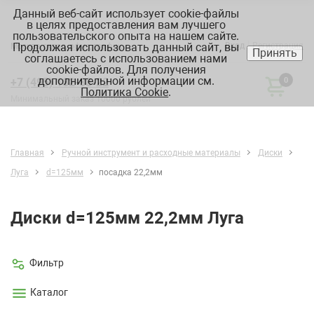
Данный веб-сайт использует cookie-файлы
в целях предоставления вам лучшего
пользовательского опыта на нашем сайте.
Продолжая использовать данный сайт, вы
Вход
Регистрация
Москва:
склад, офис, график
Принять
соглашаетесь с использованием нами
cookie-файлов. Для получения
дополнительной информации см.
+7 (495) 182-88-22
0
Политика Cookie
.
Минимальный заказ 10000 рублей
Главная
Ручной инструмент и расходные материалы
Диски
Луга
d=125мм
посадка 22,2мм
Диски d=125мм 22,2мм Луга
Фильтр
Каталог