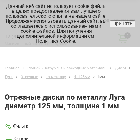
Данный веб-сайт использует cookie-файлы
в целях предоставления вам лучшего
пользовательского опыта на нашем сайте.
Продолжая использовать данный сайт, вы
Вход
Регистрация
Москва:
склад, офис, график
Принять
соглашаетесь с использованием нами
cookie-файлов. Для получения
дополнительной информации см.
+7 (495) 182-88-22
0
Политика Cookie
.
Минимальный заказ 10000 рублей
Главная
Ручной инструмент и расходные материалы
Диски
Луга
Отрезные
по металлу
d=125мм
1мм
Отрезные диски по металлу Луга
диаметр 125 мм, толщина 1 мм
Фильтр
Каталог