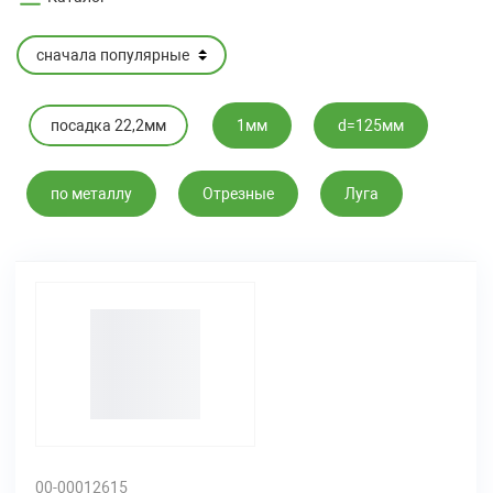
посадка 22,2мм
1мм
d=125мм
по металлу
Отрезные
Луга
00-00012615