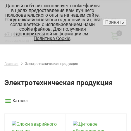
Данный веб-сайт использует cookie-файлы
в целях предоставления вам лучшего
пользовательского опыта на нашем сайте.
Продолжая использовать данный сайт, вы
Вход
Регистрация
Москва:
склад, офис, график
Принять
соглашаетесь с использованием нами
cookie-файлов. Для получения
дополнительной информации см.
+7 (495) 182-88-22
0
Политика Cookie
.
Минимальный заказ 10000 рублей
Главная
Электротехническая продукция
Электротехническая продукция
Каталог