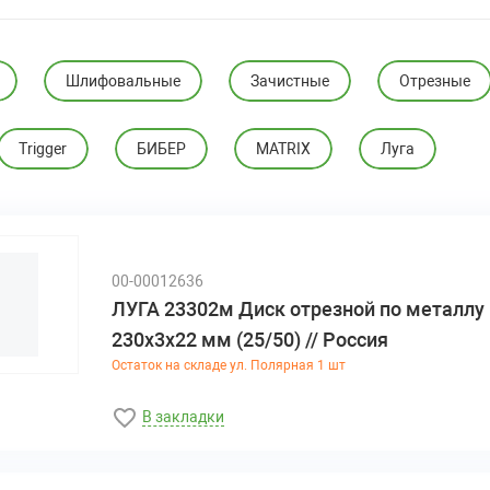
Шлифовальные
Зачистные
Отрезные
Trigger
БИБЕР
MATRIX
Луга
00-00012636
ЛУГА 23302м Диск отрезной по металлу
230х3х22 мм (25/50) // Россия
Остаток на складе ул. Полярная 1 шт
В закладки