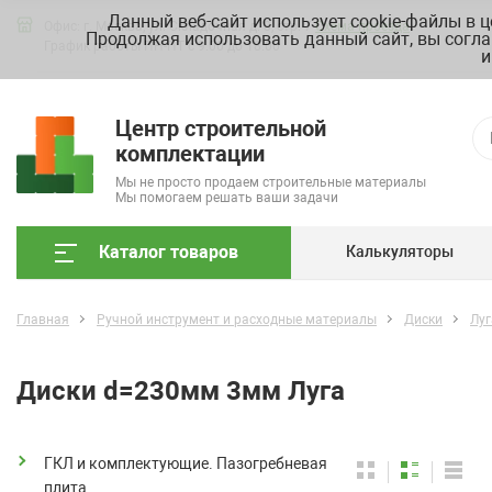
Данный веб-сайт использует cookie-файлы в 
Офис: г. Москва, ул. Складочная д. 3, стр. 7
Схема проезда
Продолжая использовать данный сайт, вы согла
График работы ПН-ПТ с 9.00 до 18.00
и
Центр строительной
комплектации
Мы не просто продаем строительные материалы
Мы помогаем решать ваши задачи
Каталог товаров
Калькуляторы
Главная
Ручной инструмент и расходные материалы
Диски
Луг
Диски d=230мм 3мм Луга
ГКЛ и комплектующие. Пазогребневая
плита.