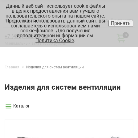
Данный веб-сайт использует cookie-файлы
в целях предоставления вам лучшего
пользовательского опыта на нашем сайте.
Продолжая использовать данный сайт, вы
Вход
Регистрация
Москва:
склад, офис, график
Принять
соглашаетесь с использованием нами
cookie-файлов. Для получения
дополнительной информации см.
+7 (495) 182-88-22
0
Политика Cookie
.
Минимальный заказ 10000 рублей
Главная
Изделия для систем вентиляции
Изделия для систем вентиляции
Каталог