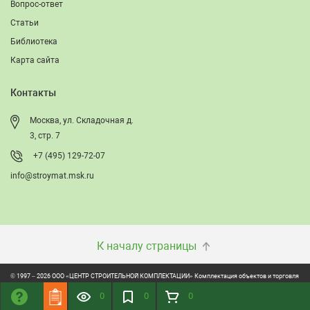
Вопрос-ответ
Статьи
Библиотека
Карта сайта
Контакты
Москва, ул. Складочная д.
3, стр. 7
+7 (495) 129-72-07
info@stroymat.msk.ru
К началу страницы
© 1997 – 2026 ООО «ЦЕНТР СТРОИТЕЛЬНОЙ КОМПЛЕКТАЦИИ» Комплектация объектов и торговля
строительно-отделочными материалами
0
0
0
ONVOLGA: Создание сайтов. Обслуживание и продвижение сайтов.