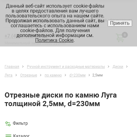
Данный веб-сайт использует cookie-файлы
в целях предоставления вам лучшего
пользовательского опыта на нашем сайте.
Продолжая использовать данный сайт, вы
Вход
Регистрация
Москва:
склад, офис, график
Принять
соглашаетесь с использованием нами
cookie-файлов. Для получения
дополнительной информации см.
+7 (495) 182-88-22
0
Политика Cookie
.
Минимальный заказ 10000 рублей
Главная
Ручной инструмент и расходные материалы
Диски
Луга
Отрезные
по камню
d=230мм
2,5мм
Отрезные диски по камню Луга
толщиной 2,5мм, d=230мм
Фильтр
Каталог