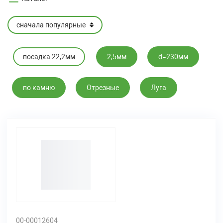
посадка 22,2мм
2,5мм
d=230мм
по камню
Отрезные
Луга
00-00012604