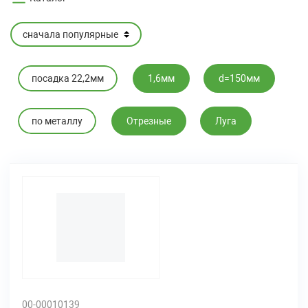
посадка 22,2мм
1,6мм
d=150мм
по металлу
Отрезные
Луга
00-00010139