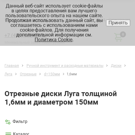
Данный веб-сайт использует cookie-файлы
в целях предоставления вам лучшего
пользовательского опыта на нашем сайте.
Продолжая использовать данный сайт, вы
Вход
Регистрация
Москва:
склад, офис, график
Принять
соглашаетесь с использованием нами
cookie-файлов. Для получения
дополнительной информации см.
+7 (495) 182-88-22
0
Политика Cookie
.
Минимальный заказ 10000 рублей
Главная
Ручной инструмент и расходные материалы
Диски
Луга
Отрезные
d=150мм
1,6мм
Отрезные диски Луга толщиной
1,6мм и диаметром 150мм
Фильтр
Каталог