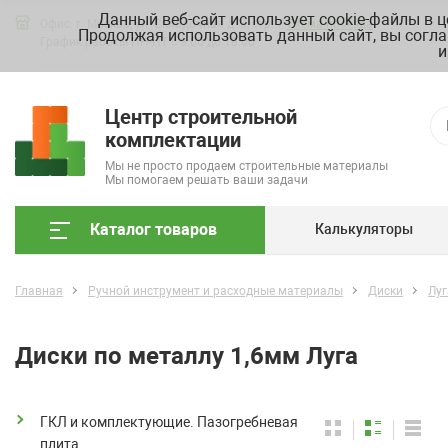
Данный веб-сайт использует cookie-файлы в 
Офис: г. Москва, ул. Складочная д. 3, стр. 7
Схема проезда
Продолжая использовать данный сайт, вы согла
График работы ПН-ПТ с 9.00 до 18.00
и
Центр строительной
комплектации
Мы не просто продаем строительные материалы
Мы помогаем решать ваши задачи
Каталог товаров
Калькуляторы
Главная
Ручной инструмент и расходные материалы
Диски
Луг
Диски по металлу 1,6мм Луга
ГКЛ и комплектующие. Пазогребневая
плита.