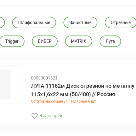
Шлифовальные
Зачистные
Отрезные
Trigger
БИБЕР
MATRIX
Луга
00000001621
ЛУГА 11162м Диск отрезной по металлу
115х1,6х22 мм (50/400) // Россия
Остаток на складе ул. Полярная 6 шт
В закладки