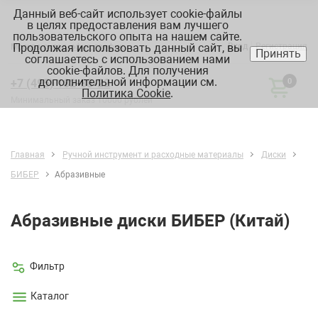
Данный веб-сайт использует cookie-файлы
в целях предоставления вам лучшего
пользовательского опыта на нашем сайте.
Продолжая использовать данный сайт, вы
Вход
Регистрация
Москва:
склад, офис, график
Принять
соглашаетесь с использованием нами
cookie-файлов. Для получения
дополнительной информации см.
+7 (495) 182-88-22
0
Политика Cookie
.
Минимальный заказ 10000 рублей
Главная
Ручной инструмент и расходные материалы
Диски
БИБЕР
Абразивные
Абразивные диски БИБЕР (Китай)
Фильтр
Каталог