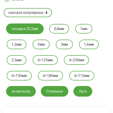
посадка 22,2мм
0,8мм
1мм
1,2мм
2мм
3мм
1,6мм
2,5мм
d=125мм
d=230мм
d=150мм
d=180мм
d=115мм
по металлу
Отрезные
Луга