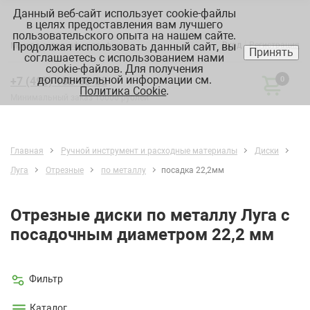
Данный веб-сайт использует cookie-файлы
в целях предоставления вам лучшего
пользовательского опыта на нашем сайте.
Продолжая использовать данный сайт, вы
Вход
Регистрация
Москва:
склад, офис, график
Принять
соглашаетесь с использованием нами
cookie-файлов. Для получения
дополнительной информации см.
+7 (495) 182-88-22
0
Политика Cookie
.
Минимальный заказ 10000 рублей
Главная
Ручной инструмент и расходные материалы
Диски
Луга
Отрезные
по металлу
посадка 22,2мм
Отрезные диски по металлу Луга с
посадочным диаметром 22,2 мм
Фильтр
Каталог