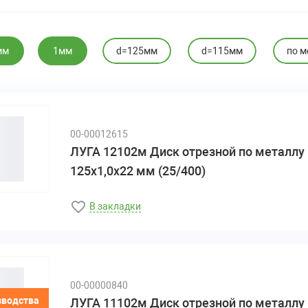
мм
1мм
d=125мм
d=115мм
по м
00-00012615
ЛУГА 12102м Диск отрезной по металлу
125х1,0х22 мм (25/400)
В закладки
00-00000840
зводства
ЛУГА 11102м Диск отрезной по металлу