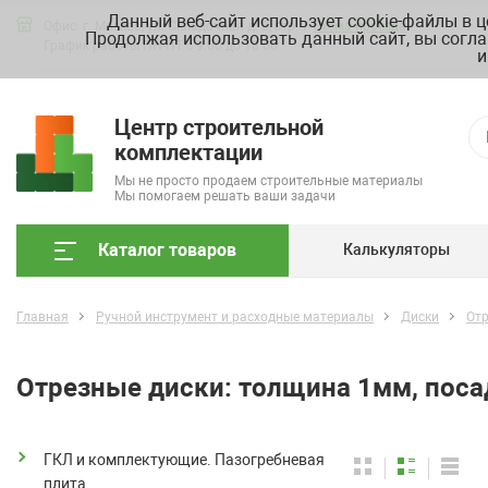
Данный веб-сайт использует cookie-файлы в 
Офис: г. Москва, ул. Складочная д. 3, стр. 7
Схема проезда
Продолжая использовать данный сайт, вы согла
График работы ПН-ПТ с 9.00 до 18.00
и
Центр строительной
комплектации
Мы не просто продаем строительные материалы
Мы помогаем решать ваши задачи
Каталог товаров
Калькуляторы
Главная
Ручной инструмент и расходные материалы
Диски
От
Отрезные диски: толщина 1мм, поса
ГКЛ и комплектующие. Пазогребневая
плита.