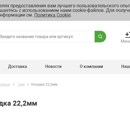
целях предоставления вам лучшего пользовательского опыт
Склад: г. Москва, ул. Полярная, д.39 Б
Схема проезда
шаетесь с использованием нами cookie-файлов. Для получ
График работы ПН-ПТ с 8.00 до 20.00
нформации см.
Политика Cookie
.
+
Мини
Доставка
Новости
О компании
Наш
резные
1мм
посадка 22,2мм
дка 22,2мм