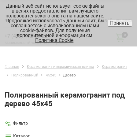
Данный веб-сайт использует cookie-файлы
в целях предоставления вам лучшего
пользовательского опыта на нашем сайте.
Продолжая использовать данный сайт, вы
Вход
Регистрация
Москва:
склад, офис, график
Принять
соглашаетесь с использованием нами
cookie-файлов. Для получения
дополнительной информации см.
+7 (495) 182-88-22
0
Политика Cookie
.
Минимальный заказ 10000 рублей
Главная
Керамогранит и керамическая плитка
Керамогранит
Полированный
45х45
Дерево
Полированный керамогранит под
дерево 45х45
Фильтр
Каталог