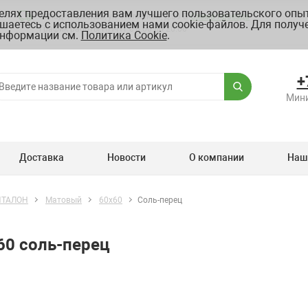
целях предоставления вам лучшего пользовательского опыт
Склад: г. Москва, ул. Полярная, д.39 Б
Схема проезда
шаетесь с использованием нами cookie-файлов. Для получ
График работы ПН-ПТ с 8.00 до 20.00
нформации см.
Политика Cookie
.
+
Мини
Доставка
Новости
О компании
Наш
ИТАЛОН
Матовый
60х60
Соль-перец
0 соль-перец