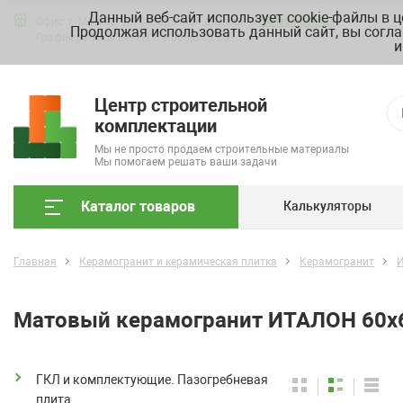
Данный веб-сайт использует cookie-файлы в 
Офис: г. Москва, ул. Складочная д. 3, стр. 7
Схема проезда
Продолжая использовать данный сайт, вы согла
График работы ПН-ПТ с 9.00 до 18.00
и
Центр строительной
комплектации
Мы не просто продаем строительные материалы
Мы помогаем решать ваши задачи
Каталог товаров
Калькуляторы
Главная
Керамогранит и керамическая плитка
Керамогранит
Матовый керамогранит ИТАЛОН 60х6
ГКЛ и комплектующие. Пазогребневая
плита.