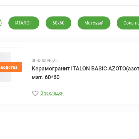
ИТАЛОН
60х60
Матовый
Соль-п
00-00009625
зводства
Керамогранит ITALON BASIC AZOTO(азот
мат. 60*60
В закладки