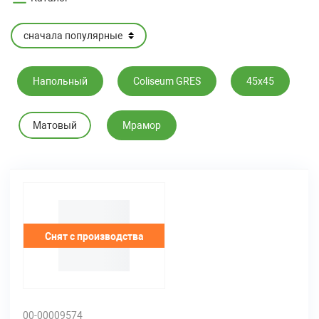
Напольный
Coliseum GRES
45х45
Матовый
Мрамор
Снят с производства
00-00009574