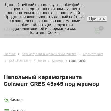
Данный веб-сайт использует cookie-файлы
в целях предоставления вам лучшего
пользовательского опыта на нашем сайте.
Продолжая использовать данный сайт, вы
Вход
Регистрация
Москва:
склад, офис, график
Принять
соглашаетесь с использованием нами
cookie-файлов. Для получения
дополнительной информации см.
+7 (495) 182-88-22
0
Политика Cookie
.
Минимальный заказ 10000 рублей
Главная
Керамогранит и керамическая плитка
Керамогранит
COLISEUM GRES
45х45
Мрамор
Напольный
Напольный керамогранита
Coliseum GRES 45х45 под мрамор
Фильтр
Каталог