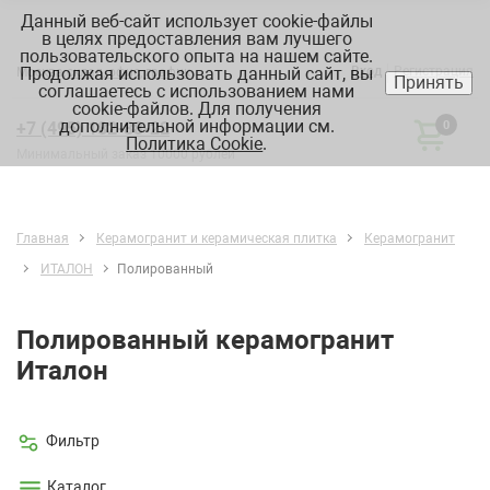
Данный веб-сайт использует cookie-файлы
в целях предоставления вам лучшего
пользовательского опыта на нашем сайте.
Продолжая использовать данный сайт, вы
Вход
Регистрация
Москва:
склад, офис, график
Принять
соглашаетесь с использованием нами
cookie-файлов. Для получения
дополнительной информации см.
+7 (495) 182-88-22
0
Политика Cookie
.
Минимальный заказ 10000 рублей
Главная
Керамогранит и керамическая плитка
Керамогранит
ИТАЛОН
Полированный
Полированный керамогранит
Италон
Фильтр
Каталог