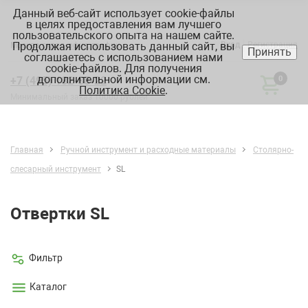
Данный веб-сайт использует cookie-файлы
в целях предоставления вам лучшего
пользовательского опыта на нашем сайте.
Продолжая использовать данный сайт, вы
Вход
Регистрация
Москва:
склад, офис, график
Принять
соглашаетесь с использованием нами
cookie-файлов. Для получения
дополнительной информации см.
+7 (495) 182-88-22
0
Политика Cookie
.
Минимальный заказ 10000 рублей
Главная
Ручной инструмент и расходные материалы
Столярно-
слесарный инструмент
SL
Отвертки SL
Фильтр
Каталог