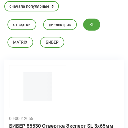
отвертки
диэлектрик
SL
MATRIX
БИБЕР
00-00012055
БИБЕР 85530 Отвертка Эксперт SL 3х65мм