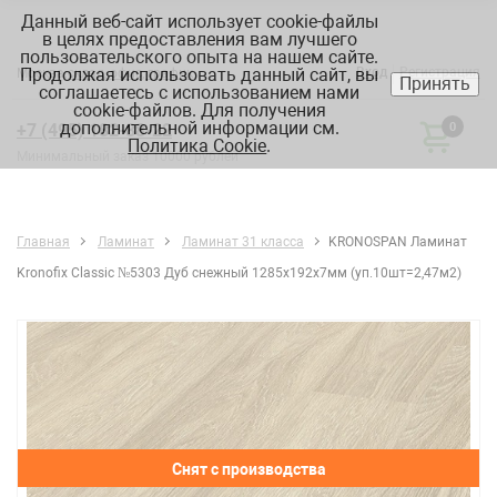
Данный веб-сайт использует cookie-файлы
в целях предоставления вам лучшего
пользовательского опыта на нашем сайте.
Продолжая использовать данный сайт, вы
Вход
Регистрация
Москва:
склад, офис, график
Принять
соглашаетесь с использованием нами
cookie-файлов. Для получения
дополнительной информации см.
+7 (495) 182-88-22
0
Политика Cookie
.
Минимальный заказ 10000 рублей
Главная
Ламинат
Ламинат 31 класса
KRONOSPAN Ламинат
Kronofix Classic №5303 Дуб снежный 1285х192х7мм (уп.10шт=2,47м2)
Снят с производства