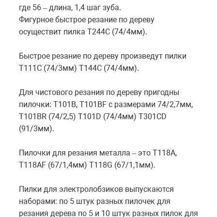
где 56 – длина, 1,4 шаг зуба.
Фигурное быстрое резание по дереву
осуществит пилка T244C (74/4мм).
Быстрое резание по дереву произведут пилки
Т111С (74/3мм) T144C (74/4мм).
Для чистового резания по дереву пригодны
пилочки: Т101В, Т101ВF с размерами 74/2,7мм,
Т101ВR (74/2,5) Т101D (74/4мм) T301CD
(91/3мм).
Пилочки для резания металла – это Т118А,
Т118АF (67/1,4мм) Т118G (67/1,1мм).
Пилки для электролобзиков выпускаются
наборами: по 5 штук разных пилочек для
резания дерева по 5 и 10 штук разных пилок для