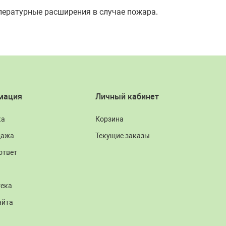
пературные расширения в случае пожара.
мация
Личный кабинет
ка
Корзина
дажа
Текущие заказы
ответ
тека
айта