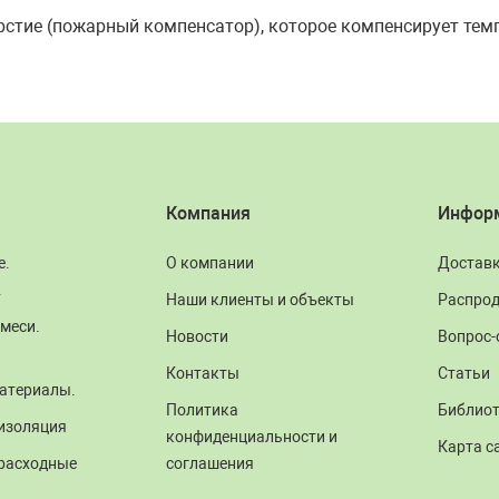
стие (пожарный компенсатор), которое компенсирует тем
Компания
Инфор
е.
О компании
Достав
.
Наши клиенты и объекты
Распро
меси.
Новости
Вопрос-
Контакты
Статьи
атериалы.
Политика
Библио
изоляция
конфиденциальности и
Карта с
 расходные
соглашения