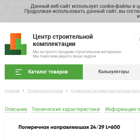
Данный веб-сайт использует cookie-файлы в 
Офис: г. Москва, ул. Складочная д. 3, стр. 7
Схема проезда
Продолжая использовать данный сайт, вы согла
График работы ПН-ПТ с 9.00 до 18.00
и
Центр строительной
комплектации
Мы не просто продаем строительные материалы
Мы помогаем решать ваши задачи
Каталог товаров
Калькуляторы
Главная
Подвесные потолки
Подвесные системы для потолка типа
Описание
Технические характеристики
Информация п