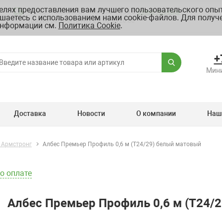
целях предоставления вам лучшего пользовательского опыт
Склад: г. Москва, ул. Полярная, д.39 Б
Схема проезда
шаетесь с использованием нами cookie-файлов. Для получ
График работы ПН-ПТ с 8.00 до 20.00
нформации см.
Политика Cookie
.
+
Мини
Доставка
Новости
О компании
Наш
 Армстронг
Албес Премьер Профиль 0,6 м (Т24/29) белый матовый
о оплате
Албес Премьер Профиль 0,6 м (Т24/